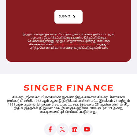
SUBMIT
இந்தப் படிவத்தைச் சமர்ப்பிப்பதன் மூலம், உங்கள் தனிப்பட்ட தரவு
எவ்வாறு சேகரிக்கப்படுகிறது, பயன்படுத்தப்படுகிறது,
சேமிக்கப்படுகிறது மற்றும் பாதுகாக்கப்படுகிறது என்பதை
விளக்கும் எங்கள்
தனியுரிமைக் கொள்கையைப்
படித்துப்
புரிந்துகொண்டீர்கள் என்பதை உறுதிப்படுத்துகிறீர்கள்.
சிங்கர் (ஸ்ரீலங்கா) பிஎல்சியின் துணை நிறுவனமான சிங்கர் பினான்ஸ்
(லங்கா) பிஎல்சி, 1988 ஆம் ஆண்டு நிதிக் கம்பனிகள் சட்ட இலக்கம் 78 மற்றும்
1991 ஆம் ஆண்டு திருத்தம் செய்யப்பட்ட சட்ட இலக்கம் 23 ஆகியவற்றின் கீழ்
நிதிக் குத்தகை நிறுவனமாக இயங்குவதற்காக 2004 ஏப்ரல் 19 அன்று
கூட்டிணைப்புச் செய்யப்பட்டுள்ளது.