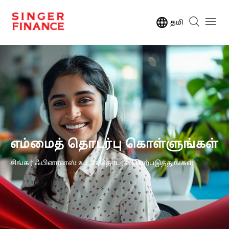
தமி
எம்மைத் தொடர்பு கொள்ளுங்கள்
சிங்கர் ஃபினான்ஸ் உடன் தொடர்பை ஏற்படுத்துங்கள்