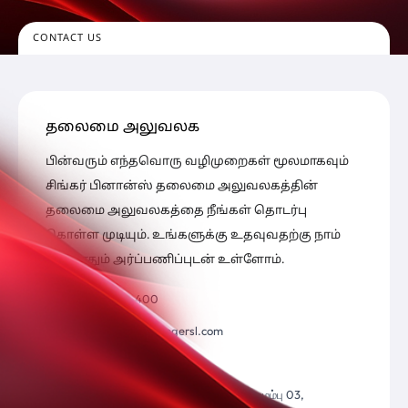
CONTACT US
தலைமை அலுவலக
பின்வரும் எந்தவொரு வழிமுறைகள் மூலமாகவும்
சிங்கர் பினான்ஸ் தலைமை அலுவலகத்தின்
தலைமை அலுவலகத்தை நீங்கள் தொடர்பு
கொள்ள முடியும். உங்களுக்கு உதவுவதற்கு நாம்
எப்போதும் அர்ப்பணிப்புடன் உள்ளோம்.
(+94) 112 400 400
financecompany@singersl.com
www.singerfinance.com
இல. 498, ஆர்.ஏ. டி மெல் மாவத்தை, கொழும்பு 03,