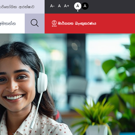
A-
A
A+
A
A
ාරිභෝගික ආරක්ෂාව
අමතන්න
මාර්ගගත බැංකුකරණය