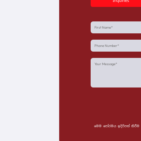
Inquiries
මෙම පෝරමය ඉදිරිපත් කිරීම