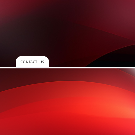
CONTACT US
ප්‍රධාන කාර්යාලය
පහත සඳහන් ඕනෑම ආකාරයකින
සම්බන්ධ විය හැක. අප ඔබගේ