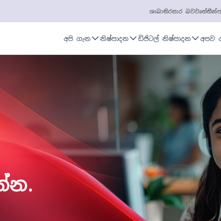
ශාඛා
තිරසාර බව
වෘත්තීන්
ප
අපි ගැන
නිෂ්පාදන
ඩිජිටල් නිෂ්පාදන
අපව 
්න.