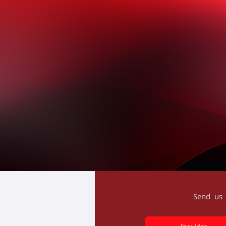
වී සිටින්නෙමු.
(+94) 112 400 400
financecompany@singersl.com
www.singerfinance.com
අංක 498, ආර්.ඒ. ද මෙල් මාවත, 
ශ්‍රී ලංකාව
Send us 