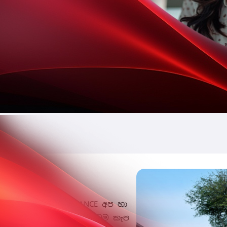
් ඔබට SINGER FINANCE අප හා
 සේවය වෙනුවෙන් සෑම විටම කැප