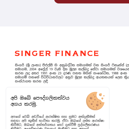
සිංගර් (ශ්‍රී ලංකා) පීඑල්සී හි අනුබද්ධිත සමාගමක් වන සිංගර් ෆිනෑන්ස් (ල
සමාගම, 2004 අප්‍රේල් 19 වැනි දින මූල්‍ය කල්බදු සේවා සමාගමක් වශය
කරන ලද අතර 1991 අංක 23 දරණ පනත මගින් සංශෝධිත, 1988 අංක 78
සමාගම් පනතේ විධිවිධානවලට අනුව මූල්‍ය කල්බදු ආයතනයක් ලෙස ක්‍රි
සංස්ථාගත කරන ලදී.
අපි ඔබේ පෞද්ගලිකත්වය
අගය කරමු.
රහස්‍යතා ප්‍රතිපත්තිය
●
පාරිභෝගික ආරක්ෂාව
අපගේ වෙබ් අඩවියේ ආරක්ෂිත සහ සුමට අත්දැකීමක්
සඳහා අපි කුකීස් භාවිතා කරමු. ඒවා ඔබගේ දත්ත ආරක්ෂා
Fitch
Ratings: BBB+ (lka)
කිරීමට, ඔබගේ අන්තර්ගතය හෝ දැන්වීම් පුද්ගලීකරණය
කිරීමට, අලෙවිකරණ ව්‍යාපාර මැනීමට සහ අපගේ