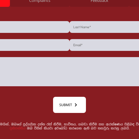
Complaints
Feedback
SUBMIT
 මගින්, ඔබගේ පුද්ගලික දත්ත රැස් කිරීම, භාවිතය, ගබඩා කිරීම සහ ආරක්ෂණය පිළිබඳ
ප්‍රතිපත්තිය
ඔබ විසින් කියවා අවබෝධ කරගෙන ඇති බව තහවුරු කරනු ලබයි.