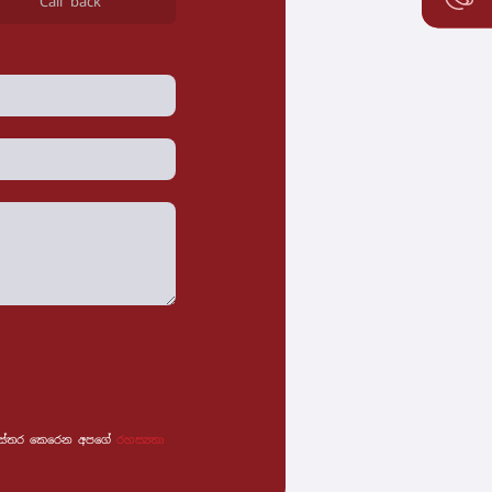
Call back
 විස්තර කෙරෙන අපගේ
රහස්‍යතා