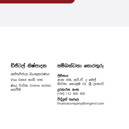
ඩිජිටල් නිෂ්පාදන
සම්බන්ධතා තොරතුරු
අන්තර්ජාල බැංකුකරණය
ලිපිනය
Visa Debit කාඩ් පත
අංක 498, ආර්.ඒ. ද මෙල්
මාවත, කොළඹ 03, ශ්‍රී ලංකාව
ණය වාරික Online හරහා
ගෙවීම
දුරකථන අංක
(+94) 112 400 400
විද්යුත් තැපෑල
financecompany@singersl.com