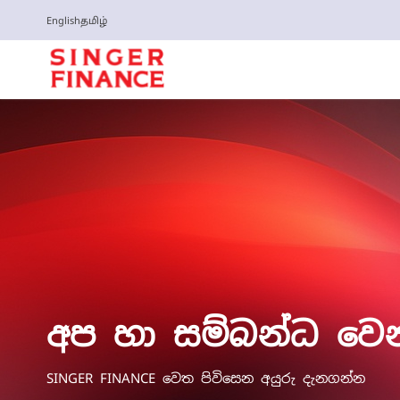
English
தமிழ்
අප හා සම්බන්ධ වෙන
SINGER FINANCE වෙත පිවිසෙන අයුරු දැනගන්න