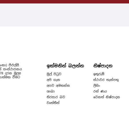
ඉක්මනින් බලන්න
නිෂ්පාදන
ංකා) පීඑල්සී
ෙන් සංස්ථාපනය
 දරන මූල්‍ය
මුල් පිටුව
ඉතුරුම්
යාත්මක වීමට
අපි ගැන
ස්ථාවර තැන්පතු
අපව අමතන්න
ලීසිං
ශාඛා
රන් ණය
තිරසාර බව
වෙනත් නිෂ්පාදන
වෘත්තීන්